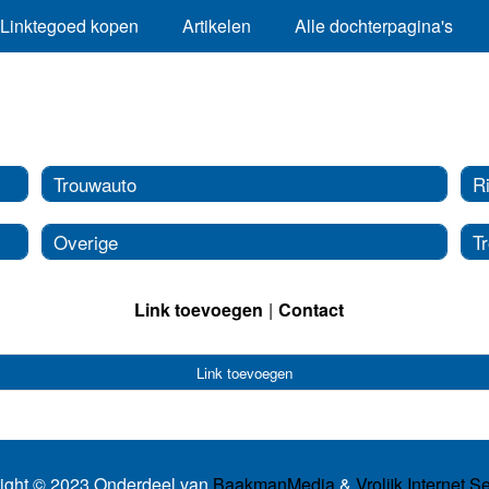
Linktegoed kopen
Artikelen
Alle dochterpagina's
Trouwauto
R
Overige
T
Link toevoegen
Contact
Link toevoegen
ight © 2023 Onderdeel van
BaakmanMedia
&
Vrolijk Internet S